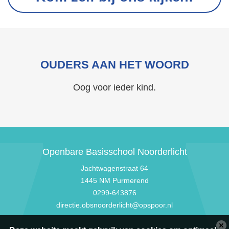
OUDERS AAN HET WOORD
Oog voor ieder kind.
Openbare Basisschool Noorderlicht
Jachtwagenstraat 64
1445 NM Purmerend
0299-643876
directie.obsnoorderlicht@opspoor.nl