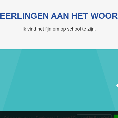
EERLINGEN AAN HET WOO
Ik vind het fijn om op school te zijn.
Privacyverklaring
|
Disclaimer
|
Sitemap
|
Powered by BasisOnline