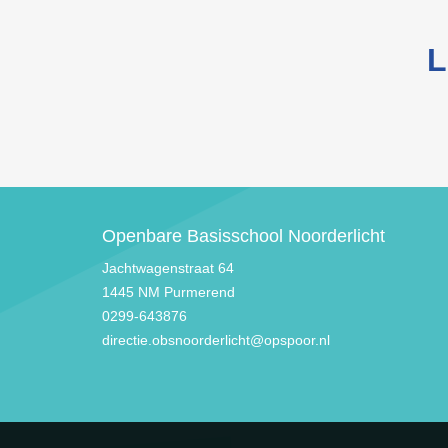
L
Openbare Basisschool Noorderlicht
Jachtwagenstraat 64
1445 NM Purmerend
0299-643876
directie.obsnoorderlicht@opspoor.nl