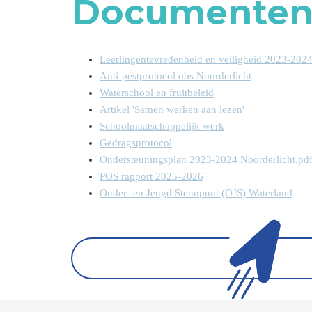
Documente
Leerlingentevredenheid en veiligheid 2023-202
Anti-pestprotocol obs Noorderlicht
Waterschool en fruitbeleid
Artikel 'Samen werken aan lezen'
Schoolmaatschappelijk werk
Gedragsprotocol
Ondersteuningsplan 2023-2024 Noorderlicht.pd
POS rapport 2025-2026
Ouder- en Jeugd Steunpunt (OJS) Waterland