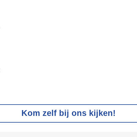
n
4
f
Kom zelf bij ons kijken!