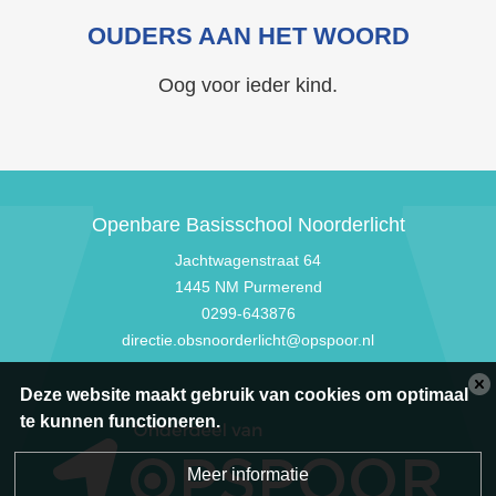
OUDERS AAN HET WOORD
Oog voor ieder kind.
Openbare Basisschool Noorderlicht
Jachtwagenstraat 64
1445 NM Purmerend
0299-643876
directie.obsnoorderlicht@opspoor.nl
Deze website maakt gebruik van cookies om optimaal
te kunnen functioneren.
Meer informatie